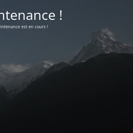
ntenance !
intenance est en cours !