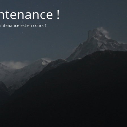
ntenance !
intenance est en cours !