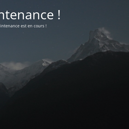
ntenance !
intenance est en cours !