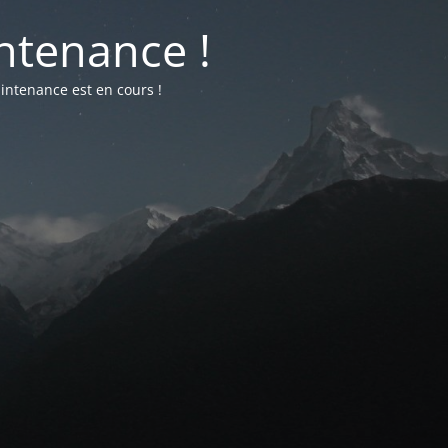
ntenance !
intenance est en cours !