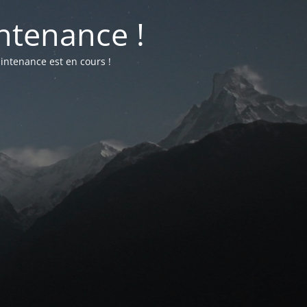
ntenance !
intenance est en cours !