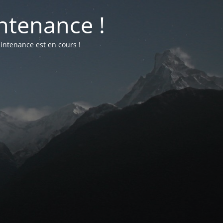
ntenance !
intenance est en cours !