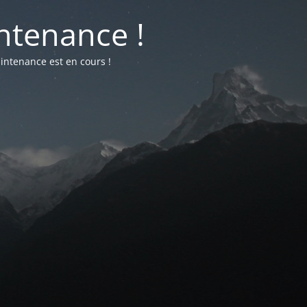
ntenance !
intenance est en cours !