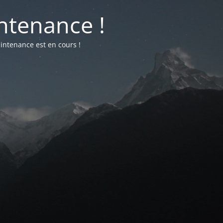
ntenance !
intenance est en cours !