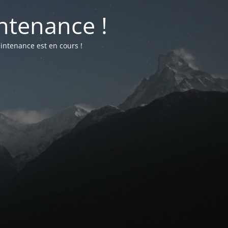
ntenance !
intenance est en cours !