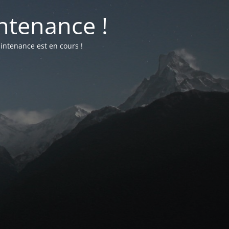
ntenance !
intenance est en cours !