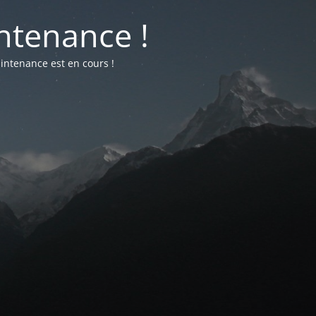
ntenance !
intenance est en cours !