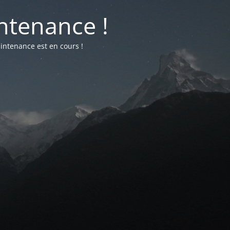
ntenance !
intenance est en cours !