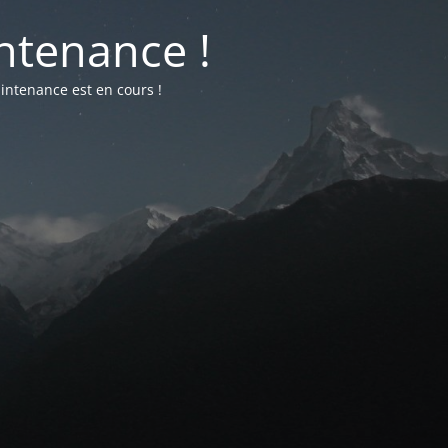
ntenance !
intenance est en cours !