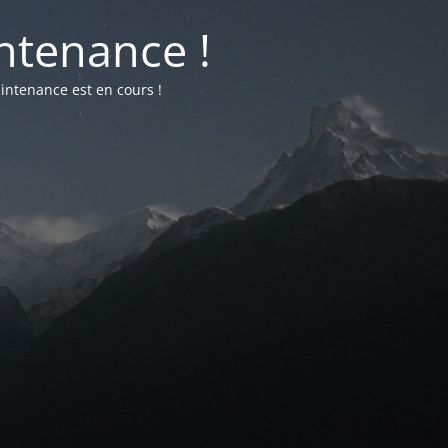
ntenance !
intenance est en cours !