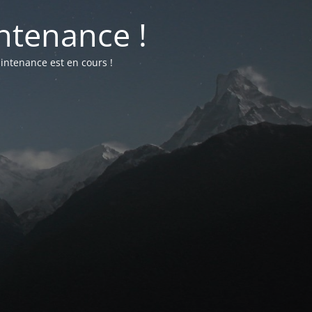
ntenance !
intenance est en cours !