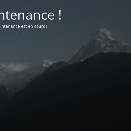
ntenance !
intenance est en cours !