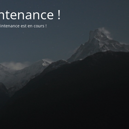
ntenance !
intenance est en cours !