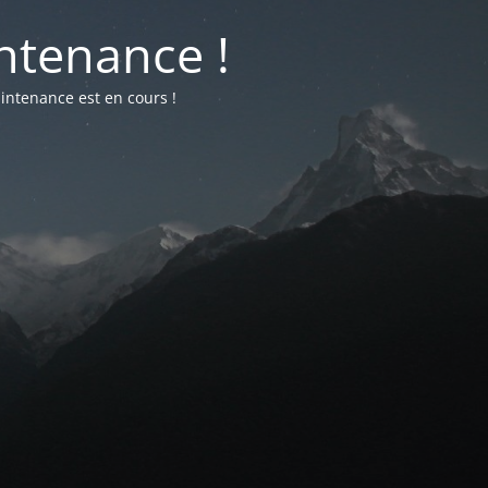
ntenance !
intenance est en cours !